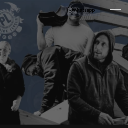
Whatsapp
Über
Zimmerei
Patrick
Levsen
Verlässliches
Handwerk
aus
der
Region.
Wir
stehen
für
saubere
Arbeit,
schnelle
Rückmeldung
und
eine
Umsetzung,
die
wirklich
passt.
Persönlich,
direkt
und
ohne
Umwege.