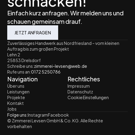
Einfach kurz anfragen. Wir melden uns und 
schauen gemeinsam drauf.
JETZT ANFRAGEN
Zuverlässiges Handwerk aus Nordfriesland – vom kleinen 
Auftrag bis zum großen Projekt
Lehn 2
25853 Drelsdorf
Schreibe uns:
zimmerei-levsen@web.de
Rufe uns an:
0172 5250786
Navigation
Rechtliches
Über uns
Impressum
Leistungen
Datenschutz
Projekte
Cookie Einstellungen
Kontakt
Jobs
Folge uns:
Instagram
Facebook
© Zimmerei Levsen GmbH & Co. KG. Alle Rechte 
vorbehalten